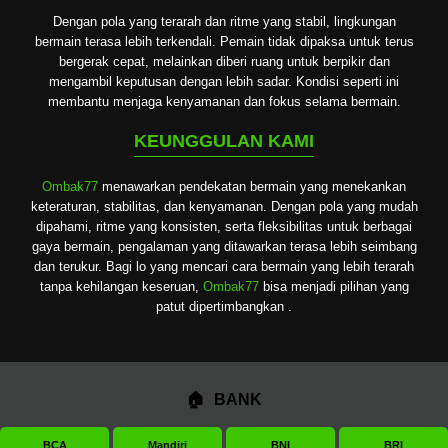
Dengan pola yang terarah dan ritme yang stabil, lingkungan
bermain terasa lebih terkendali. Pemain tidak dipaksa untuk terus
bergerak cepat, melainkan diberi ruang untuk berpikir dan
mengambil keputusan dengan lebih sadar. Kondisi seperti ini
membantu menjaga kenyamanan dan fokus selama bermain.
KEUNGGULAN KAMI
Ombak77
menawarkan pendekatan bermain yang menekankan
keteraturan, stabilitas, dan kenyamanan. Dengan pola yang mudah
dipahami, ritme yang konsisten, serta fleksibilitas untuk berbagai
gaya bermain, pengalaman yang ditawarkan terasa lebih seimbang
dan terukur. Bagi lo yang mencari cara bermain yang lebih terarah
tanpa kehilangan keseruan,
Ombak77
bisa menjadi pilihan yang
patut dipertimbangkan .
BANK
BCA
Mandiri
BNI
BRI