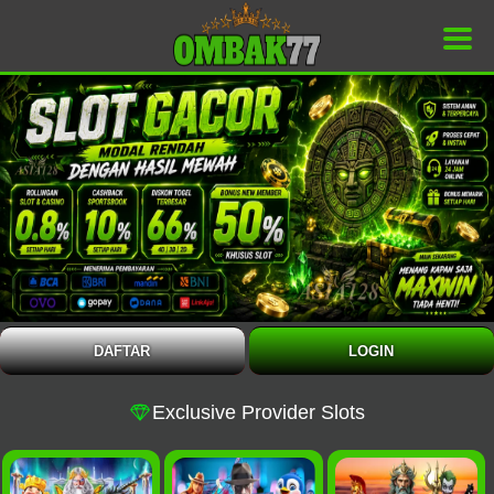
DAFTAR
LOGIN
Exclusive Provider Slots