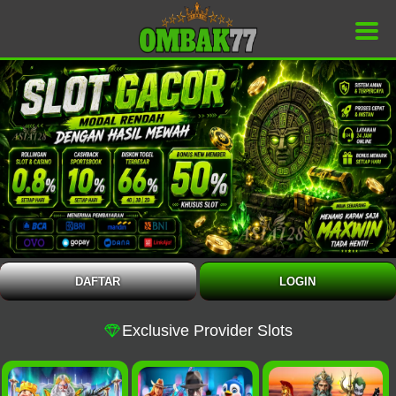
DAFTAR
LOGIN
Exclusive Provider Slots