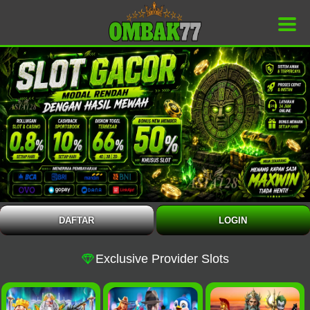
DAFTAR
LOGIN
Exclusive Provider Slots