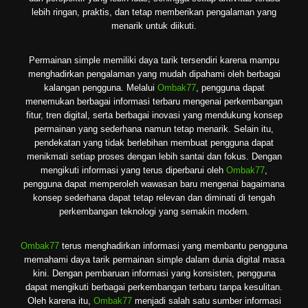
lebih ringan, praktis, dan tetap memberikan pengalaman yang
menarik untuk diikuti.
Permainan simple memiliki daya tarik tersendiri karena mampu
menghadirkan pengalaman yang mudah dipahami oleh berbagai
kalangan pengguna. Melalui
Ombak77
, pengguna dapat
menemukan berbagai informasi terbaru mengenai perkembangan
fitur, tren digital, serta berbagai inovasi yang mendukung konsep
permainan yang sederhana namun tetap menarik. Selain itu,
pendekatan yang tidak berlebihan membuat pengguna dapat
menikmati setiap proses dengan lebih santai dan fokus. Dengan
mengikuti informasi yang terus diperbarui oleh
Ombak77
,
pengguna dapat memperoleh wawasan baru mengenai bagaimana
konsep sederhana dapat tetap relevan dan diminati di tengah
perkembangan teknologi yang semakin modern.
Ombak77
terus menghadirkan informasi yang membantu pengguna
memahami daya tarik permainan simple dalam dunia digital masa
kini. Dengan pembaruan informasi yang konsisten, pengguna
dapat mengikuti berbagai perkembangan terbaru tanpa kesulitan.
Oleh karena itu,
Ombak77
menjadi salah satu sumber informasi