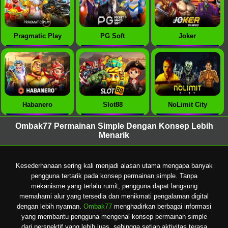
Pragmatic Play
PG Soft
Joker
Habanero
Slot88
NoLimit City
Ombak77 Permainan Simple Dengan Konsep Lebih
Menarik
Kesederhanaan sering kali menjadi alasan utama mengapa banyak
pengguna tertarik pada konsep permainan simple. Tanpa
mekanisme yang terlalu rumit, pengguna dapat langsung
memahami alur yang tersedia dan menikmati pengalaman digital
dengan lebih nyaman.
Ombak77
menghadirkan berbagai informasi
yang membantu pengguna mengenal konsep permainan simple
dari perspektif yang lebih luas, sehingga setiap aktivitas terasa