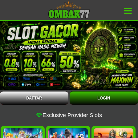
DAFTAR
LOGIN
Exclusive Provider Slots