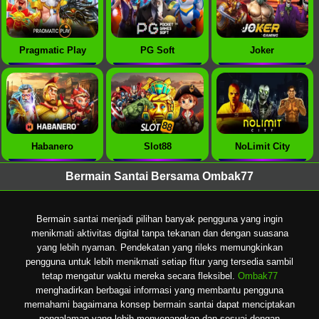
Pragmatic Play
PG Soft
Joker
Habanero
Slot88
NoLimit City
Bermain Santai Bersama Ombak77
Bermain santai menjadi pilihan banyak pengguna yang ingin
menikmati aktivitas digital tanpa tekanan dan dengan suasana
yang lebih nyaman. Pendekatan yang rileks memungkinkan
pengguna untuk lebih menikmati setiap fitur yang tersedia sambil
tetap mengatur waktu mereka secara fleksibel.
Ombak77
menghadirkan berbagai informasi yang membantu pengguna
memahami bagaimana konsep bermain santai dapat menciptakan
pengalaman yang lebih menyenangkan dan sesuai dengan