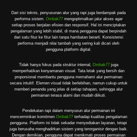
Dari sisi teknis, penyusunan alur yang rapi juga berdampak pada
performa sistem.
Ombak77
mengoptimalkan jalur akses agar
setiap proses berjalan efisien dan responsif. Hal ini menciptakan
pengalaman yang lebih stabil, di mana pengguna dapat berpindah
dari satu fitur ke fitur lain tanpa hambatan berarti. Konsistensi
performa menjadi nilai tambah yang sering kali dicari oleh
pengguna platform digital.
Tidak hanya fokus pada struktur internal,
Ombak77
juga
memperhatikan kenyamanan visual. Tata letak yang bersih dan
proporsional membantu pengguna memahami alur permainan
secara intuitif. Elemen visual tidak berlebihan, namun cukup untuk
memberi penanda yang jelas di setiap tahapan, sehingga alur
permainan terasa alami dan mudah diikuti.
Pendekatan rapi dalam menyusun alur permainan ini
mencerminkan komitmen
Ombak77
terhadap kualitas pengalaman
pengguna. Platform ini tidak sekadar menyediakan layanan, tetapi
juga berusaha menghadirkan sistem yang terorganisir dengan baik.
Dengan demikian, pengguna dapat menikmati proses permainan