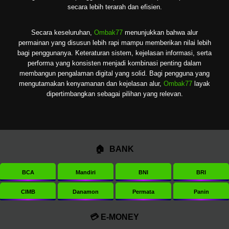
secara lebih terarah dan efisien.
Secara keseluruhan,
Ombak77
menunjukkan bahwa alur
permainan yang disusun lebih rapi mampu memberikan nilai lebih
bagi penggunanya. Keteraturan sistem, kejelasan informasi, serta
performa yang konsisten menjadi kombinasi penting dalam
membangun pengalaman digital yang solid. Bagi pengguna yang
mengutamakan kenyamanan dan kejelasan alur,
Ombak77
layak
dipertimbangkan sebagai pilihan yang relevan.
BANK
BCA
Mandiri
BNI
BRI
CIMB
Danamon
Permata
Panin
💳 E-MONEY