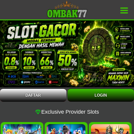
DAFTAR
LOGIN
Exclusive Provider Slots